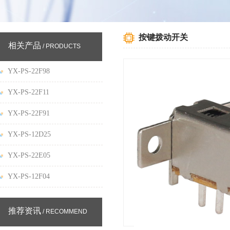
按键拨动开关
相关产品
/ PRODUCTS
YX-PS-22F98
YX-PS-22F11
YX-PS-22F91
YX-PS-12D25
YX-PS-22E05
YX-PS-12F04
推荐资讯
/ RECOMMEND