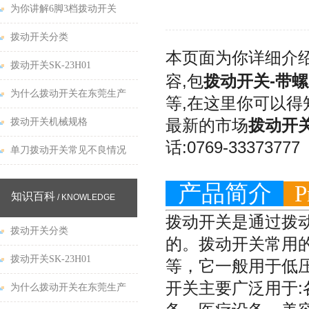
为你讲解6脚3档拨动开关
拨动开关分类
本页面为你详细介
拨动开关SK-23H01
容,包
拨动开关-带螺
为什么拨动开关在东莞生产
等,在这里你可以得
最新的市场
拨动开关
拨动开关机械规格
话:0769-33373777
单刀拨动开关常见不良情况
产品简介
Pr
知识百科
/ KNOWLEDGE
拨动开关是通过拨
拨动开关分类
的。拨动开关常用
拨动开关SK-23H01
等，它一般用于低
开关主要广泛用于:
为什么拨动开关在东莞生产