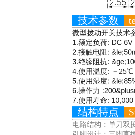
技术参数
te
微型拨动开关技术
1.额定负荷: DC 6V 
2.接触电阻: &le;50
3.绝缘阻抗: &ge;10
4.使用温度: －25℃
5.使用湿度: &le;85
6.操作力 :200&plus
7.使用寿命: 10,000 
结构特点
St
电路结构：单刀双掷
引脚设计：三脚直