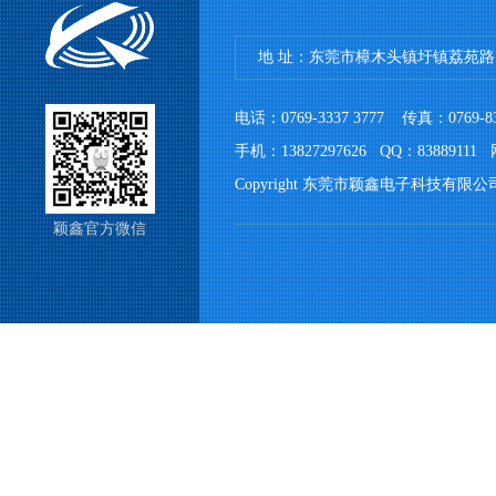
地 址：东莞市樟木头镇圩镇荔苑路7
电话：0769-3337 3777 传真：076
手机：13827297626 QQ：83889111 网
Copyright 东莞市颖鑫电子科技有限公
颖鑫官方微信