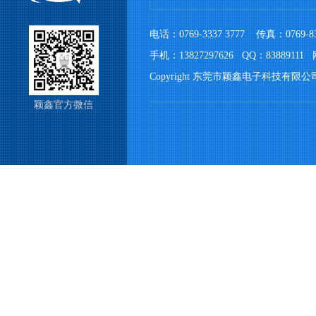
电话：0769-3337 3777 传真：076
手机：13827297626 QQ：83889111 网
Copyright 东莞市颖鑫电子科技有限公
颖鑫官方微信