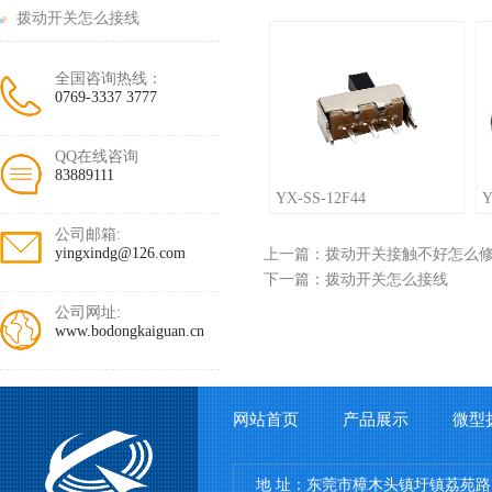
拨动开关怎么接线
全国咨询热线：
0769-3337 3777
QQ在线咨询
83889111
YX-SS-12F44
Y
公司邮箱:
yingxindg@126.com
上一篇：
拨动开关接触不好怎么
下一篇：
拨动开关怎么接线
公司网址:
www.bodongkaiguan.cn
网站首页
产品展示
微型
地 址：东莞市樟木头镇圩镇荔苑路7