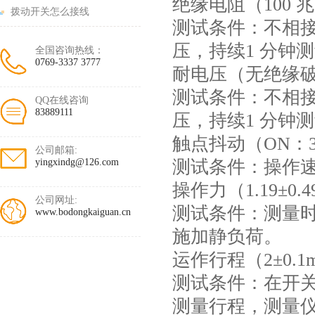
绝缘电阻（100 
拨动开关怎么接线
测试条件：不相接
压，持续1 分钟测
全国咨询热线：
0769-3337 3777
耐电压（无绝缘
测试条件：不相接
QQ在线咨询
83889111
压，持续1 分钟测
触点抖动（ON：3ms
公司邮箱:
yingxindg@126.com
测试条件：操作速
操作力（1.19±0.4
公司网址:
测试条件：测量
www.bodongkaiguan.cn
施加静负荷。
运作行程（2±0.1
测试条件：在开
测量行程，测量