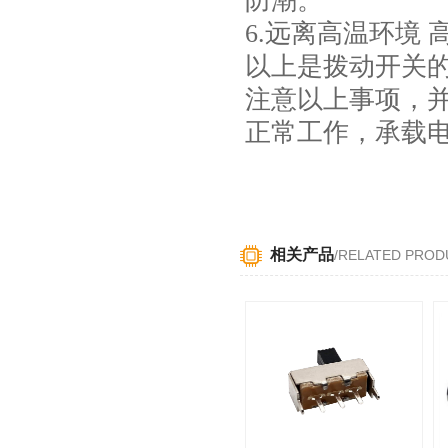
防潮。
6.远离高温环境
以上是拨动开关
注意以上事项，
正常工作，承载
相关产品
/RELATED PROD