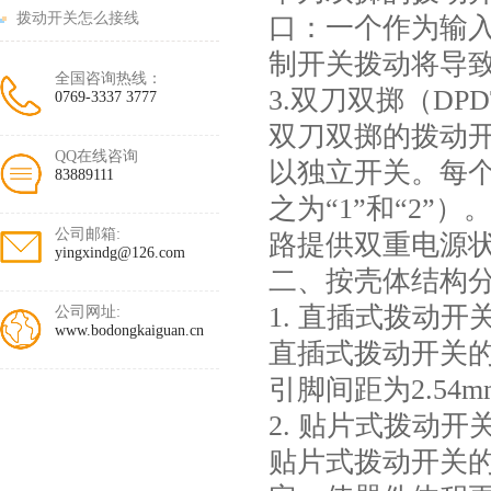
拨动开关怎么接线
口：一个作为输
制开关拨动将导
全国咨询热线：
3.双刀双掷（DP
0769-3337 3777
双刀双掷的拨动
QQ在线咨询
以独立开关。每
83889111
之为“1”和“2
公司邮箱:
路提供双重电源
yingxindg@126.com
二、按壳体结构
1. 直插式拨动开
公司网址:
www.bodongkaiguan.cn
直插式拨动开关
引脚间距为2.5
2. 贴片式拨动开
贴片式拨动开关